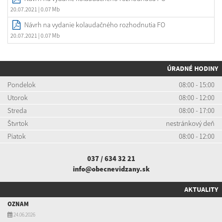
20.07.2021
| 0.07 Mb
Návrh na vydanie kolaudačného rozhodnutia FO
20.07.2021
| 0.07 Mb
ÚRADNÉ HODINY
Pondelok
08:00 - 15:00
Utorok
08:00 - 12:00
Streda
08:00 - 17:00
Štvrtok
nestránkový deň
Piatok
08:00 - 12:00
037 / 634 32 21
info@obecnevidzany.sk
AKTUALITY
OZNAM
24.06.2026