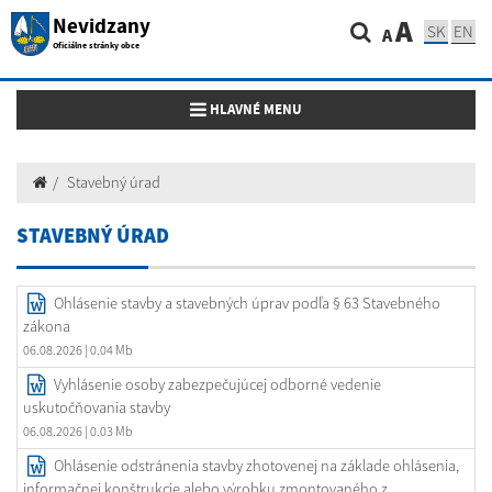
Nevidzany
A
SK
EN
A
Oficiálne stránky obce
Toggle navigation
HLAVNÉ MENU
Stavebný úrad
STAVEBNÝ ÚRAD
Ohlásenie stavby a stavebných úprav podľa § 63 Stavebného
zákona
06.08.2026
| 0.04 Mb
Vyhlásenie osoby zabezpečujúcej odborné vedenie
uskutočňovania stavby
06.08.2026
| 0.03 Mb
Ohlásenie odstránenia stavby zhotovenej na základe ohlásenia,
informačnej konštrukcie alebo výrobku zmontovaného z