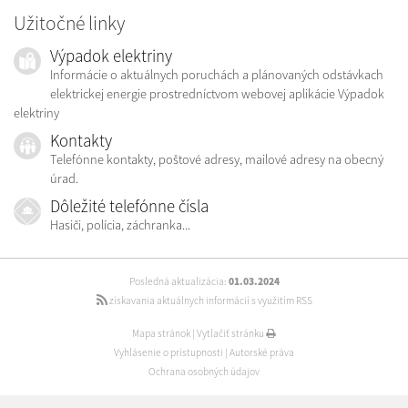
Užitočné linky
Výpadok elektriny
Informácie o aktuálnych poruchách a plánovaných odstávkach
elektrickej energie prostredníctvom webovej aplikácie Výpadok
elektriny
Kontakty
Telefónne kontakty, poštové adresy, mailové adresy na obecný
úrad.
Dôležité telefónne čísla
Hasiči, polícia, záchranka...
Posledná aktualizácia:
01.03.2024
získavania aktuálnych informácií s využitím RSS
Mapa stránok
|
Vytlačiť stránku
Vyhlásenie o prístupnosti
|
Autorské práva
Ochrana osobných údajov