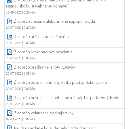
Žiadosť o vydanie súhlasu stavby stacionárneho zdroja
(stanovisko ku stavebnému konaniu)
17.09.2025
| 0.26 Mb
Žiadosť o zrušenie alebo zmenu súpisného čísla
20.07.2021
| 0.03 Mb
Žiadosť o určenie súpisného čísla
20.07.2021
| 0.03 Mb
Žiadosť o rozkopávkové povolenie
20.07.2021
| 0.02 Mb
Žiadosť o predľženie lehoty výstavby
20.07.2021
| 0.08 Mb
Žiadosť o povolenie zmeny stavby pred jej dokončením
20.07.2021
| 0.09 Mb
Žiadosť o povolenie na odber povrchových a podzemných vôd
20.07.2021
| 0.08 Mb
Žiadosť o kolaudáciu vodnej stavby
02.03.2022
| 0.07 Mb
Návrh na vydanie kolaudačného rozhodnutia PO