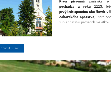
Prvá písomná zmienka o 
pochádza z roku 1113
,
kd
prvýkrát spomína ako Newic v l
Zoborského opátstva
, ktorá ob
súpis opátstvu patriacich majetkov.
braziť viac