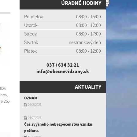
ÚRADNÉ HODINY
Pondelok
08:00 - 15:00
Utorok
08:00 - 12:00
Streda
08:00 - 17:00
Štvrtok
nestránkový deň
Piatok
08:00 - 12:00
037 / 634 32 21
info@obecnevidzany.sk
AKTUALITY
2026
ínov.
OZNAM
e 25,-
24.06.2026
24.07.2026
Čas zvýšného nebezpečenstva vzniku
požiaru.