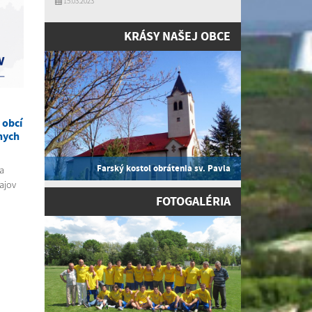
15.03.2023
KRÁSY NAŠEJ OBCE
 obcí
nych
Farský kostol obrátenia sv. Pavla
a
ajov
FOTOGALÉRIA