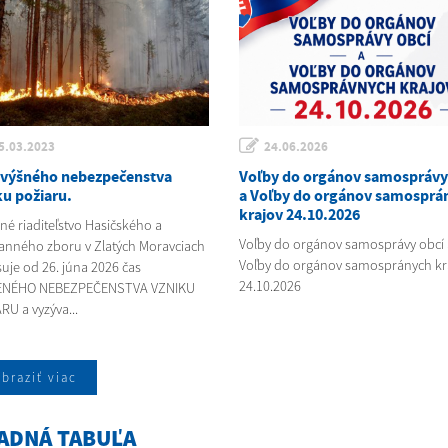
5.03.2023
24.06.2026
zvýšného nebezpečenstva
Voľby do orgánov samosprávy
ku požiaru.
a Voľby do orgánov samosprá
krajov 24.10.2026
né riaditeľstvo Hasičského a
Voľby do orgánov samosprávy obcí 
anného zboru v Zlatých Moravciach
Voľby do orgánov samospránych kr
suje od 26. júna 2026 čas
24.10.2026
ENÉHO NEBEZPEČENSTVA VZNIKU
RU a vyzýva...
braziť viac
ADNÁ TABUĽA