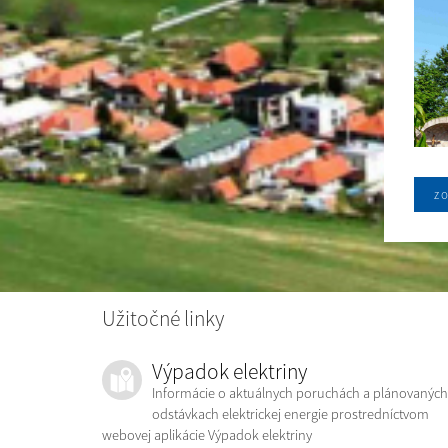
zo
Užitočné linky
Výpadok elektriny
Informácie o aktuálnych poruchách a plánovaných
odstávkach elektrickej energie prostredníctvom
webovej aplikácie Výpadok elektriny