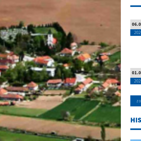
06.0
202
01.0
202
zo
HI