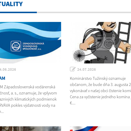
TUALITY
4.06.2026
24.07.2026
AM
Kominárstvo Tužinský oznamuje
občanom, že bude dňa 3. augusta 
M Západoslovenská vodárenská
vykonávať v našej obci čistenie kom
čnosť, a. s., oznamuje, že vplyvom
Cena za vyčistenie jedného komína j
aznivých klimatických podmienok
€....
VÁVA pokles výdatnosti vody na
...