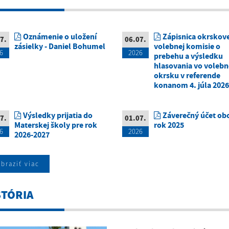
Oznámenie o uložení
Zápisnica okrskove
7.
06.07.
zásielky - Daniel Bohumel
volebnej komisie o
6
2026
prebehu a výsledku
hlasovania vo voleb
okrsku v referende
konanom 4. júla 2026
Výsledky prijatia do
Záverečný účet obc
7.
01.07.
Materskej školy pre rok
rok 2025
6
2026
2026-2027
braziť viac
STÓRIA