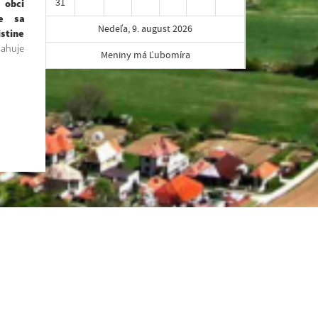
31
obci
e sa
Nedeľa, 9. august 2026
istine
sahuje
Meniny má Ľubomíra