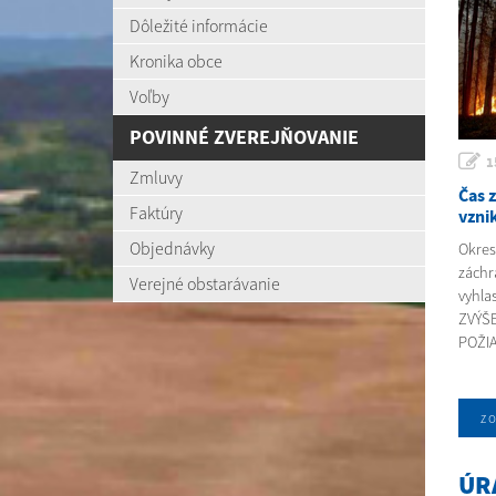
Dôležité informácie
Kronika obce
Voľby
POVINNÉ ZVEREJŇOVANIE
1
Zmluvy
Čas 
Faktúry
vzni
Objednávky
Okres
záchr
Verejné obstarávanie
vyhla
ZVÝŠ
POŽIA
zo
ÚR