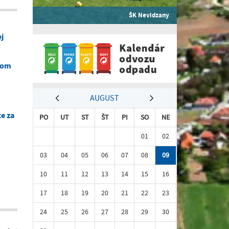
ŠK Nevidzany
j
nom
AUGUST
e za
PO
UT
ST
ŠT
PI
SO
NE
01
02
03
04
05
06
07
08
09
10
11
12
13
14
15
16
17
18
19
20
21
22
23
24
25
26
27
28
29
30