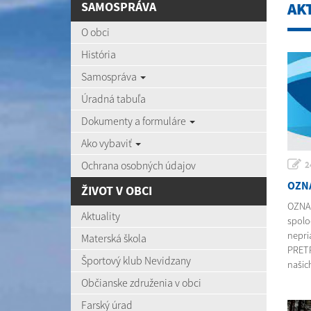
SAMOSPRÁVA
AK
O obci
História
Samospráva
Úradná tabuľa
Dokumenty a formuláre
Ako vybaviť
Ochrana osobných údajov
2
OZN
ŽIVOT V OBCI
OZNA
Aktuality
spolo
nepri
Materská škola
PRETR
Športový klub Nevidzany
našich
Občianske združenia v obci
Farský úrad