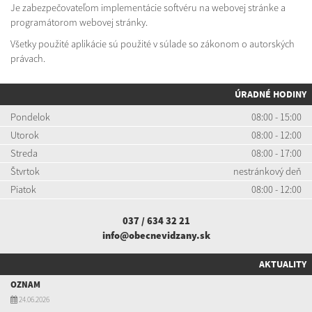
Je zabezpečovateľom implementácie softvéru na webovej stránke a
programátorom webovej stránky.
Všetky použité aplikácie sú použité v súlade so zákonom o autorských
právach.
ÚRADNÉ HODINY
Pondelok
08:00 - 15:00
Utorok
08:00 - 12:00
Streda
08:00 - 17:00
Štvrtok
nestránkový deň
Piatok
08:00 - 12:00
037 / 634 32 21
info@obecnevidzany.sk
AKTUALITY
OZNAM
24.06.2026