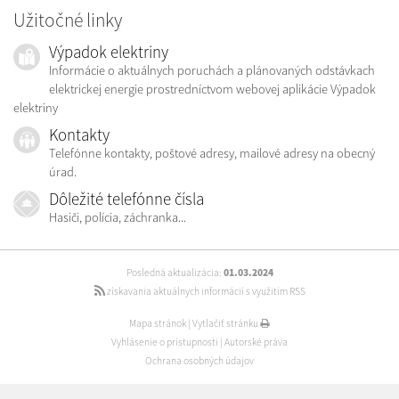
Užitočné linky
Výpadok elektriny
Informácie o aktuálnych poruchách a plánovaných odstávkach
elektrickej energie prostredníctvom webovej aplikácie Výpadok
elektriny
Kontakty
Telefónne kontakty, poštové adresy, mailové adresy na obecný
úrad.
Dôležité telefónne čísla
Hasiči, polícia, záchranka...
Posledná aktualizácia:
01.03.2024
získavania aktuálnych informácií s využitím RSS
Mapa stránok
|
Vytlačiť stránku
Vyhlásenie o prístupnosti
|
Autorské práva
Ochrana osobných údajov