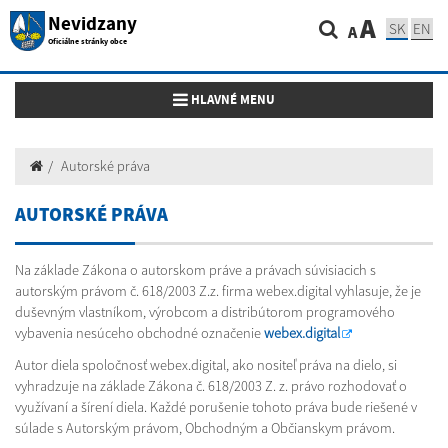
Nevidzany
A
SK
EN
A
Oficiálne stránky obce
Toggle navigation
HLAVNÉ MENU
Autorské práva
AUTORSKÉ PRÁVA
Na základe Zákona o autorskom práve a právach súvisiacich s
autorským právom č. 618/2003 Z.z. firma webex.digital vyhlasuje, že je
duševným vlastníkom, výrobcom a distribútorom programového
vybavenia nesúceho obchodné označenie
webex.digital
Autor diela spoločnosť webex.digital, ako nositeľ práva na dielo, si
vyhradzuje na základe Zákona č. 618/2003 Z. z. právo rozhodovať o
využívaní a šírení diela. Každé porušenie tohoto práva bude riešené v
súlade s Autorským právom, Obchodným a Občianskym právom.