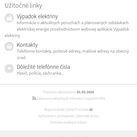
Užitočné linky
Výpadok elektriny
Informácie o aktuálnych poruchách a plánovaných odstávkach
elektrickej energie prostredníctvom webovej aplikácie Výpadok
elektriny
Kontakty
Telefónne kontakty, poštové adresy, mailové adresy na obecný
úrad.
Dôležité telefónne čísla
Hasiči, polícia, záchranka...
Posledná aktualizácia:
01.03.2024
získavania aktuálnych informácií s využitím RSS
Mapa stránok
|
Vytlačiť stránku
Vyhlásenie o prístupnosti
|
Autorské práva
Ochrana osobných údajov