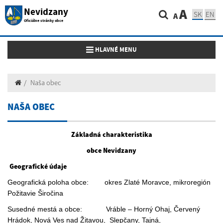
Nevidzany
A
SK
EN
A
Oficiálne stránky obce
Toggle navigation
HLAVNÉ MENU
Naša obec
NAŠA OBEC
Základná charakteristika
obce Nevidzany
Geografické údaje
Geografická poloha obce: okres Zlaté Moravce, mikroregión
Požitavie Širočina
Susedné mestá a obce: Vráble – Horný Ohaj, Červený
Hrádok, Nová Ves nad Žitavou, Slepčany, Tajná,