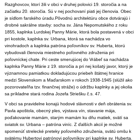
Razghovcov, ktorí žili v obci v druhej polovici 19. storočia a na
začiatku 20. storočia. Sú v nej pochovaní piati jej členovia. Obec
je sídlom farského úradu.Pôvodnú architektúru obce dotvárajú i
drobné sakrálne stavby: socha sv. Jána Nepomutského z roku
1855, kaplnka Lurdskej Panny Márie, ktorá bola postavená v obci
pri kostole, kaplnka sv. Urbana, ktorá sa nachádza vo
vinohradoch a kaplnka patróna poľovníkov sv. Huberta, ktorú
vybudovali členovia miestneho poľovného združenia pri
poľovníckej chate. Pri ceste smerujúcej do Vrábeľ sa nachádza
kaplnka Panny Márie z 19. storočia a pri nej košatý javor, ktorý je
významnou pamiatkou dokladujúcou priebeh štátnej hranice
medzi Slovenskom a Maďarskom v rokoch 1938-1945 (slúžil ako
pozorovateľňa tzv. finančnej stráže) o údržbu kaplnky a jej okolia
sa príkladne stará rodina Jozefa Striešku č.s. 47.
V obci sa pravidelne konajú hodové slávnosti v deň obrátenia sv.
Pavla apoštola, obecný ples, výstava vín, stavanie mája,
poďakovanie mamám, starým mamám ku dňu matiek, svätí sa
sviatok sv. Urbana – patróna viníc. Z ďalších akcií je možné
spomenúť strelecké preteky poľovného združenia, svätú omšu k
svätému Hubertovi patrónovi poľovníkov pri kaplnke sv. Huberta.