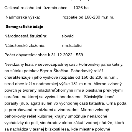
Celková rozloha kat. územia obce: 1026 ha
Nadmorská výška: rozpätie od 160-230 m.n.m.
Demografické údaje
Národnostná štruktúra: slováci
Náboženské zloženie: rím.katolíci
Počet obyvateľov obce k 31.12.2022: 559
Nevidzany ležia v severozápadnej časti Pohronskej pahorkatiny,
na sútoku potokov Eger a Širočina. Pahorkovitý reliéf
charakterizuje i jeho výškové rozpätie od 160 do 230 m.n.m.,
stred obce leží v nadmorskej výške 181 m.n.m. Mierne zvlnený
povrch je tvorený mladotreťohornými ílmi a pieskami prekrytými
sprašou, na ktorej sa vyvinuli hnedozeme. Súvislejšie lesné
porasty (dub, agát) sú len vo východnej časti katastra. Orná pôda
je prerušovaná remízkami a vinohradmi. Mierne zvlnený
pahorkovitý reliéf kultúrnej krajiny umožňuje nenáročné
vychádzky do polí, vinohradov alebo zákutí vodnej nádrže, ktorá
sa nachádza v tesnej blízkosti lesa, kde miestne poľovné