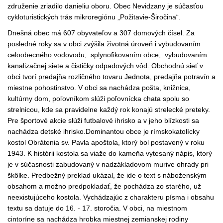
združenie zriadilo danieliu oboru. Obec Nevidzany je súčasťou
cykloturistických trás mikroregiónu „Požitavie-Širočina“.
Dnešná obec má 607 obyvateľov a 307 domových čísel. Za
posledné roky sa v obci zvýšila životná úroveň i vybudovaním
celoobecného vodovodu, splynofikovaním obce, vybudovaním
kanalizačnej siete a čističky odpadových vôd. Obchodnú sieť v
obci tvorí predajňa rozličného tovaru Jednota, predajňa potravín a
miestne pohostinstvo. V obci sa nachádza pošta, knižnica,
kultúrny dom, poľovníkom slúži poľovnícka chata spolu so
strelnicou, kde sa pravidelne každý rok konajú strelecké preteky.
Pre športové akcie slúži futbalové ihrisko a v jeho blízkosti sa
nachádza detské ihrisko.Dominantou obce je rímskokatolícky
kostol Obrátenia sv. Pavla apoštola, ktorý bol postavený v roku
1943. K histórii kostola sa viaže do kameňa vytesaný nápis, ktorý
je v súčasnosti zabudovaný v nadzákladovom murive ohrady pri
škôlke. Predbežný preklad ukázal, že ide o text s náboženským
obsahom a možno predpokladať, že pochádza zo starého, už
neexistujúceho kostola. Vychádzajúc z charakteru písma i obsahu
textu sa datuje do 16. - 17. storočia. V obci, na miestnom
cintoríne sa nachádza hrobka miestnej zemianskej rodiny