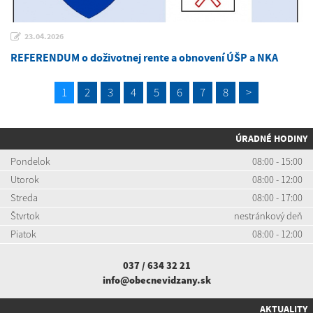
23.04.2026
REFERENDUM o doživotnej rente a obnovení ÚŠP a NKA
1
2
3
4
5
6
7
8
>
ÚRADNÉ HODINY
Pondelok
08:00 - 15:00
Utorok
08:00 - 12:00
Streda
08:00 - 17:00
Štvrtok
nestránkový deň
Piatok
08:00 - 12:00
037 / 634 32 21
info@obecnevidzany.sk
AKTUALITY