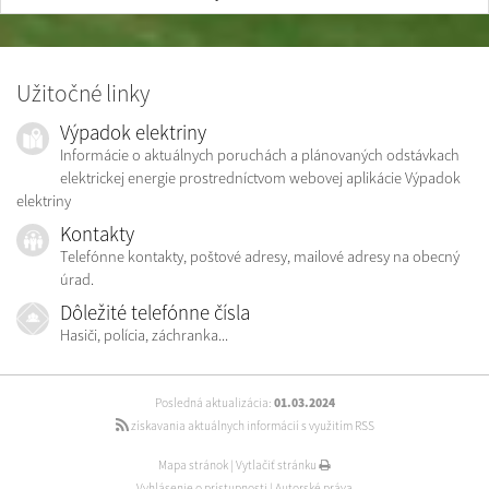
Užitočné linky
Výpadok elektriny
Informácie o aktuálnych poruchách a plánovaných odstávkach
elektrickej energie prostredníctvom webovej aplikácie Výpadok
elektriny
Kontakty
Telefónne kontakty, poštové adresy, mailové adresy na obecný
úrad.
Dôležité telefónne čísla
Hasiči, polícia, záchranka...
Posledná aktualizácia:
01.03.2024
získavania aktuálnych informácií s využitím RSS
Mapa stránok
|
Vytlačiť stránku
Vyhlásenie o prístupnosti
|
Autorské práva