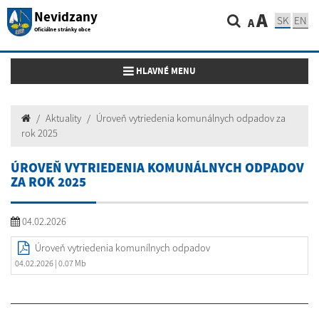
Nevidzany
A
SK
EN
A
Oficiálne stránky obce
Toggle navigation
HLAVNÉ MENU
Aktuality
Úroveň vytriedenia komunálnych odpadov za
rok 2025
ÚROVEŇ VYTRIEDENIA KOMUNÁLNYCH ODPADOV
ZA ROK 2025
04.02.2026
Úroveň vytriedenia komunílnych odpadov
04.02.2026
| 0.07 Mb