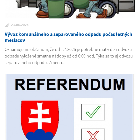
23.06.2026
Vývoz komunálneho a separovaného odpadu počas letných
mesiacov
Oznamujeme občanom, že od 1.7.2026 je potrebné mať v deň odvozu
odpadu vyložené smetné nádoby už od 6:00 hod. Týka sa to aj odvozu
separovaného odpadu. Zmena...