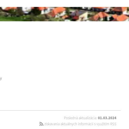
y
Posledná aktualizácia:
01.03.2024
získavania aktuálnych informácií s využitím RSS