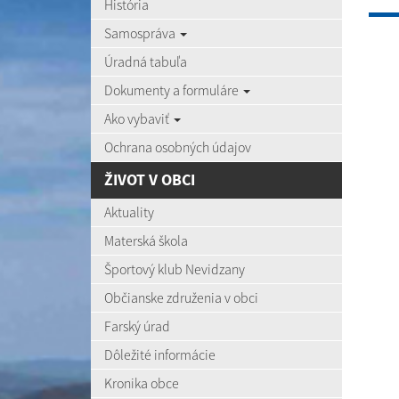
História
Samospráva
Úradná tabuľa
Dokumenty a formuláre
Ako vybaviť
Ochrana osobných údajov
ŽIVOT V OBCI
Aktuality
Materská škola
Športový klub Nevidzany
Občianske združenia v obci
Farský úrad
Dôležité informácie
Kronika obce