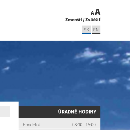
A
A
Zmenšiť
/
Zväčšiť
SK
EN
ÚRADNÉ HODINY
Pondelok
08:00 - 15:00