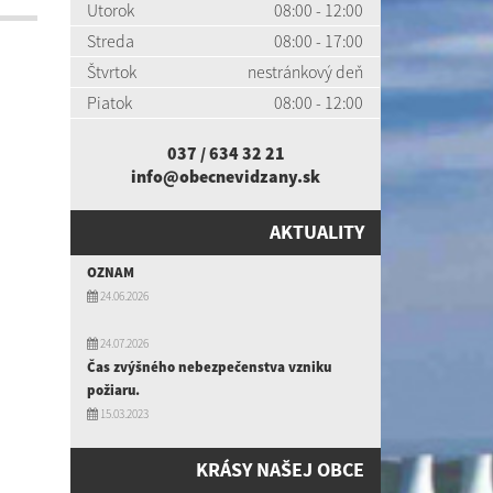
Utorok
08:00 - 12:00
Streda
08:00 - 17:00
Štvrtok
nestránkový deň
Piatok
08:00 - 12:00
037 / 634 32 21
info@obecnevidzany.sk
AKTUALITY
OZNAM
24.06.2026
24.07.2026
Čas zvýšného nebezpečenstva vzniku
požiaru.
15.03.2023
KRÁSY NAŠEJ OBCE