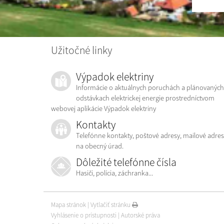
Užitočné linky
Výpadok elektriny
Informácie o aktuálnych poruchách a plánovaných
odstávkach elektrickej energie prostredníctvom
webovej aplikácie Výpadok elektriny
Kontakty
Telefónne kontakty, poštové adresy, mailové adres
na obecný úrad.
Dôležité telefónne čísla
Hasiči, polícia, záchranka...
Mapa stránok
|
Vytlačiť stránku
Vyhlásenie o prístupnosti
|
Autorské práva