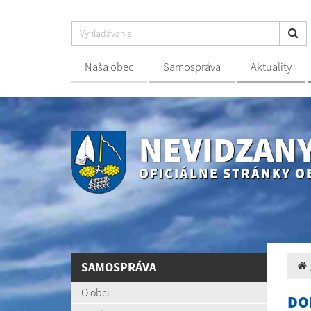
Naša obec
Samospráva
Aktuality
NEVIDZAN
OFICIÁLNE STRÁNKY O
SAMOSPRÁVA
O obci
DO