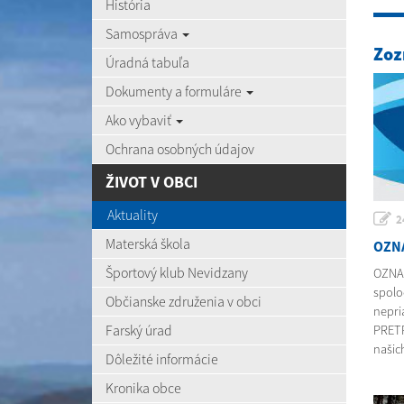
História
Samospráva
Zoz
Úradná tabuľa
Dokumenty a formuláre
Ako vybaviť
Ochrana osobných údajov
ŽIVOT V OBCI
Aktuality
2
Materská škola
OZN
Športový klub Nevidzany
OZNA
spolo
Občianske združenia v obci
nepri
Farský úrad
PRETR
našich
Dôležité informácie
Kronika obce