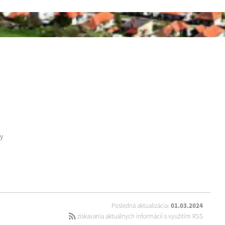
y
Posledná aktualizácia:
01.03.2024
získavania aktuálnych informácií s využitím RSS