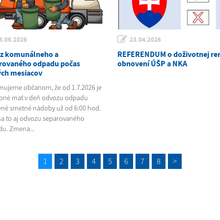
3.06.2026
23.04.2026
z komunálneho a
REFERENDUM o doživotnej ren
rovaného odpadu počas
obnovení ÚŠP a NKA
ých mesiacov
ujeme občanom, že od 1.7.2026 je
bné mať v deň odvozu odpadu
ené smetné nádoby už od 6:00 hod.
sa to aj odvozu separovaného
u. Zmena...
1
2
3
4
5
6
7
8
>