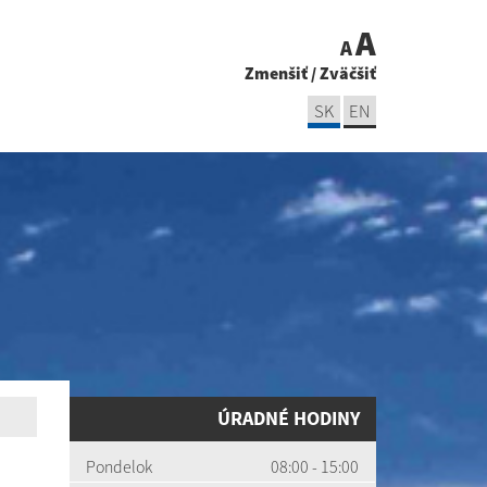
A
A
Zmenšiť
/
Zväčšiť
SK
EN
ÚRADNÉ HODINY
Pondelok
08:00 - 15:00