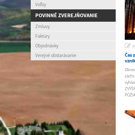
Voľby
POVINNÉ ZVEREJŇOVANIE
Zmluvy
Faktúry
Objednávky
1
Čas 
Verejné obstarávanie
vzni
Okres
záchr
vyhla
ZVÝŠ
POŽIA