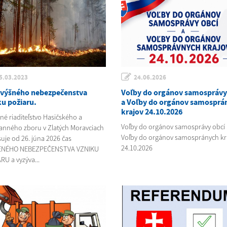
5.03.2023
24.06.2026
zvýšného nebezpečenstva
Voľby do orgánov samosprávy
ku požiaru.
a Voľby do orgánov samosprá
krajov 24.10.2026
né riaditeľstvo Hasičského a
Voľby do orgánov samosprávy obcí 
anného zboru v Zlatých Moravciach
Voľby do orgánov samospránych kr
suje od 26. júna 2026 čas
24.10.2026
ENÉHO NEBEZPEČENSTVA VZNIKU
RU a vyzýva...