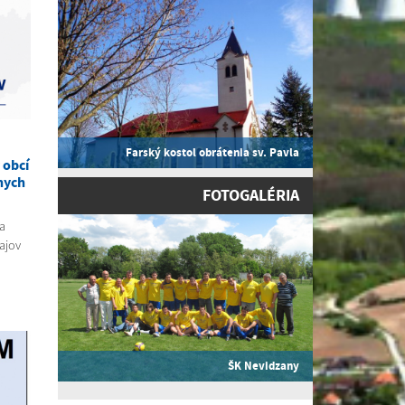
Farský kostol obrátenia sv. Pavla
 obcí
nych
FOTOGALÉRIA
a
ajov
ŠK Nevidzany