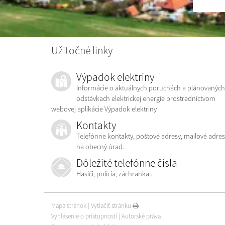
Užitočné linky
Výpadok elektriny
Informácie o aktuálnych poruchách a plánovaných
odstávkach elektrickej energie prostredníctvom
webovej aplikácie Výpadok elektriny
Kontakty
Telefónne kontakty, poštové adresy, mailové adres
na obecný úrad.
Dôležité telefónne čísla
Hasiči, polícia, záchranka...
Mapa stránok
|
Vytlačiť stránku
Vyhlásenie o prístupnosti
|
Autorské práva