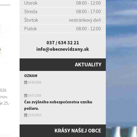
Utorok
08:00 - 12:00
Streda
08:00 - 17:00
Štvrtok
nestránkový deň
Piatok
08:00 - 12:00
037 / 634 32 21
info@obecnevidzany.sk
AKTUALITY
OZNAM
24.06.2026
2026
24.07.2026
ínov.
Čas zvýšného nebezpečenstva vzniku
e 25,-
požiaru.
15.03.2023
KRÁSY NAŠEJ OBCE