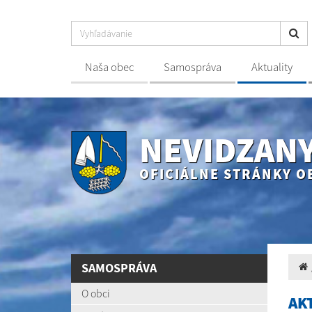
Naša obec
Samospráva
Aktuality
NEVIDZAN
OFICIÁLNE STRÁNKY O
SAMOSPRÁVA
O obci
AK