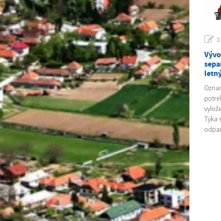
2
Vývo
sepa
letn
Oznam
potre
vylož
Týka 
odpad