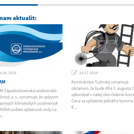
nam aktualít:
4.06.2026
24.07.2026
AM
Kominárstvo Tužinský oznamuje
občanom, že bude dňa 3. augusta 
M Západoslovenská vodárenská
vykonávať v našej obci čistenie kom
čnosť, a. s., oznamuje, že vplyvom
Cena za vyčistenie jedného komína j
aznivých klimatických podmienok
€....
VÁVA pokles výdatnosti vody na
...