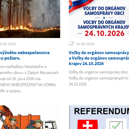
5.03.2023
24.06.2026
zvýšného nebezpečenstva
Voľby do orgánov samosprávy
ku požiaru.
a Voľby do orgánov samosprá
krajov 24.10.2026
né riaditeľstvo Hasičského a
Voľby do orgánov samosprávy obcí 
anného zboru v Zlatých Moravciach
Voľby do orgánov samospránych kr
suje od 26. júna 2026 čas
24.10.2026
ENÉHO NEBEZPEČENSTVA VZNIKU
RU a vyzýva...