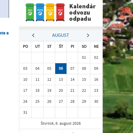
te a
AUGUST
PO
UT
ST
ŠT
PI
SO
NE
01
02
03
04
05
06
07
08
09
10
11
12
13
14
15
16
17
18
19
20
21
22
23
24
25
26
27
28
29
30
31
Štvrtok, 6. august 2026