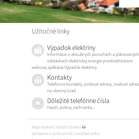
Užitočné linky
Výpadok elektriny
Informácie o aktuálnych poruchách a plánovaných
odstávkach elektrickej energie prostredníctvom
webovej aplikácie Výpadok elektriny
Kontakty
Telefónne kontakty, poštové adresy, mailové adres
na obecný úrad.
Dôležité telefónne čísla
Hasiči, polícia, záchranka...
Mapa stránok
|
Vytlačiť stránku
Vyhlásenie o prístupnosti
|
Autorské práva