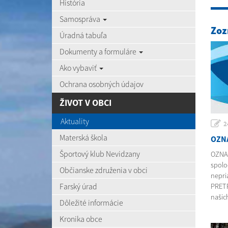
História
Samospráva
Zoz
Úradná tabuľa
Dokumenty a formuláre
Ako vybaviť
Ochrana osobných údajov
ŽIVOT V OBCI
Aktuality
2
Materská škola
OZN
Športový klub Nevidzany
OZNA
spolo
Občianske združenia v obci
nepri
Farský úrad
PRETR
našich
Dôležité informácie
Kronika obce