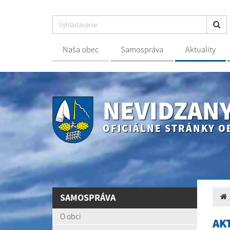
Naša obec
Samospráva
Aktuality
NEVIDZAN
OFICIÁLNE STRÁNKY O
SAMOSPRÁVA
O obci
AK