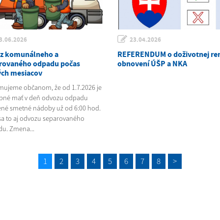
3.06.2026
23.04.2026
z komunálneho a
REFERENDUM o doživotnej ren
rovaného odpadu počas
obnovení ÚŠP a NKA
ých mesiacov
ujeme občanom, že od 1.7.2026 je
bné mať v deň odvozu odpadu
ené smetné nádoby už od 6:00 hod.
sa to aj odvozu separovaného
u. Zmena...
1
2
3
4
5
6
7
8
>