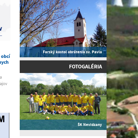
Farský kostol obrátenia sv. Pavla
 obcí
nych
FOTOGALÉRIA
a
ajov
ŠK Nevidzany