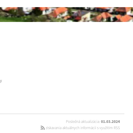
y
Posledná aktualizácia:
01.03.2024
získavania aktuálnych informácií s využitím RSS