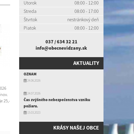
Utorok
08:00 - 12:00
Streda
08:00 - 17:00
Štvrtok
nestránkový deň
Piatok
08:00 - 12:00
037 / 634 32 21
info@obecnevidzany.sk
AKTUALITY
OZNAM
24.06.2026
2026
24.07.2026
ínov.
Čas zvýšného nebezpečenstva vzniku
e 25,-
požiaru.
15.03.2023
KRÁSY NAŠEJ OBCE