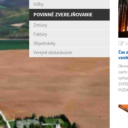
Voľby
POVINNÉ ZVEREJŇOVANIE
Zmluvy
Faktúry
Objednávky
1
Čas 
Verejné obstarávanie
vzni
Okres
záchr
vyhla
ZVÝŠ
POŽIA