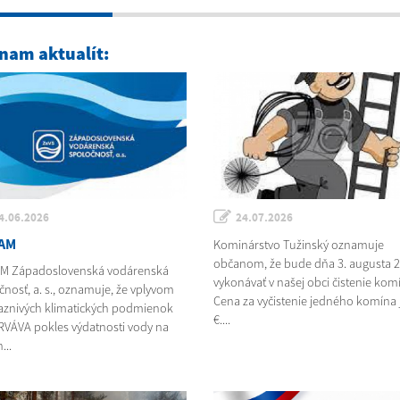
nam aktualít:
4.06.2026
24.07.2026
AM
Kominárstvo Tužinský oznamuje
občanom, že bude dňa 3. augusta 
M Západoslovenská vodárenská
vykonávať v našej obci čistenie kom
čnosť, a. s., oznamuje, že vplyvom
Cena za vyčistenie jedného komína j
aznivých klimatických podmienok
€....
VÁVA pokles výdatnosti vody na
...