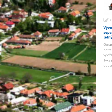
2
Vývo
sepa
letn
Oznam
potre
vylož
Týka 
odpad