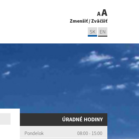
A
A
Zmenšiť
/
Zväčšiť
SK
EN
ÚRADNÉ HODINY
Pondelok
08:00 - 15:00